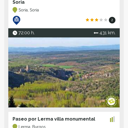
Soria
Soria, Soria
2
72:00 h.
431 km.
Paseo por Lerma villa monumental
Lerma, Burgos