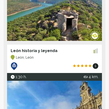
León historia y leyenda
León, León
1
1:30 h.
4 km.