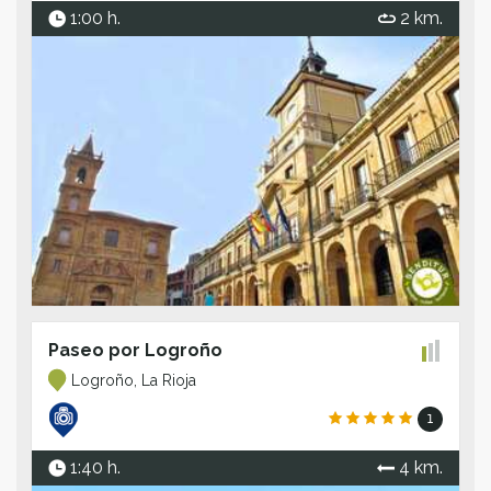
1:00 h.
2 km.
Paseo por Logroño
Logroño, La Rioja
1
1:40 h.
4 km.