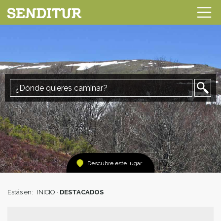
Descubre este lugar
Estás en:
INICIO
·
DESTACADOS