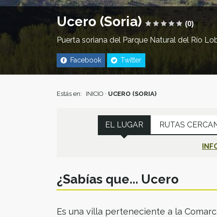
Ucero (Soria)
(0)
Puerta soriana del Parque Natural del Río Lo
Facebook
Twitter
Estás en:
INICIO
·
UCERO (SORIA)
EL LUGAR
RUTAS CERCA
INF
¿Sabías que... Ucero
Es una villa perteneciente a la Comar