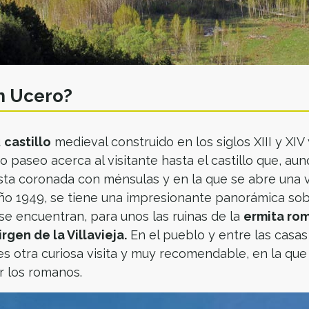
n Ucero?
u
castillo
medieval construido en los siglos XIII y XIV
 paseo acerca al visitante hasta el castillo que, au
ta coronada con ménsulas y en la que se abre una v
ño 1949, se tiene una impresionante panorámica sobr
lo se encuentran, para unos las ruinas de la
ermita rom
irgen de la Villavieja.
En el pueblo y entre las casa
es otra curiosa visita y muy recomendable, en la que
r los romanos.