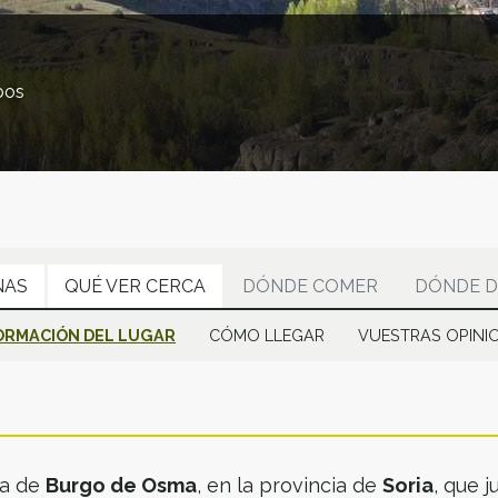
bos
NAS
QUÉ VER CERCA
DÓNDE COMER
DÓNDE D
ORMACIÓN DEL LUGAR
CÓMO LLEGAR
VUESTRAS OPINI
ca de
Burgo de Osma
, en la provincia de
Soria
, que 