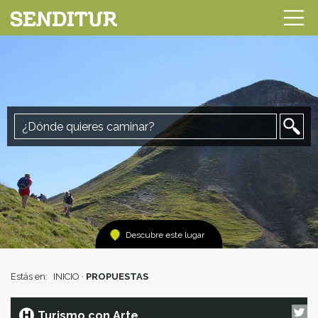
Descubre este lugar
Estás en:
INICIO
·
PROPUESTAS
Turismo con Arte