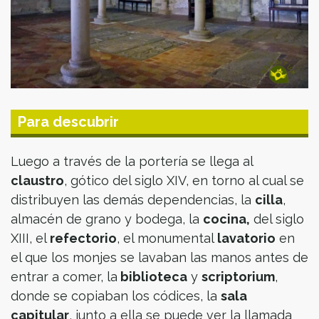
Para descubrir
Luego a través de la portería se llega al
claustro
, gótico del siglo XIV, en torno al cual se
distribuyen las demás dependencias, la
cilla
,
almacén de grano y bodega, la
cocina,
del siglo
XIII, el
refectorio
, el monumental
lavatorio
en
el que los monjes se lavaban las manos antes de
entrar a comer, la
biblioteca
y
scriptorium
,
donde se copiaban los códices, la
sala
capitular
, junto a ella se puede ver la llamada