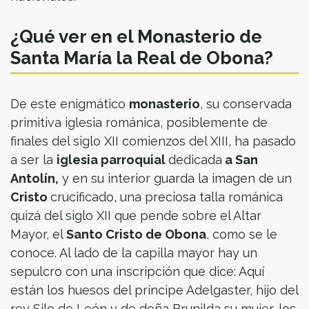
¿Qué ver en el Monasterio de
Santa María la Real de Obona?
De este enigmático
monasterio
, su conservada
primitiva iglesia románica, posiblemente de
finales del siglo XII comienzos del XIII, ha pasado
a ser la
iglesia parroquial
dedicada
a San
Antolín,
y en su interior guarda la imagen de un
Cristo
crucificado, una preciosa talla románica
quizá del siglo XII que pende sobre el Altar
Mayor, el
Santo Cristo de Obona
, como se le
conoce. Al lado de la capilla mayor hay un
sepulcro con una inscripción que dice: Aquí
están los huesos del príncipe Adelgaster, hijo del
rey Silo de León y de doña Brunilda su mujer, los