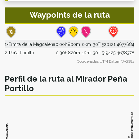
Waypoints de la ruta
1-Ermita de la Magdalena
0:00h
800m
0km
30T 520121 4677684
2-Peña Portillo
0:30h
820m
1Km
30T 519425 4678378
Coordenadas UTM Datúm WGS84
Perfil de la ruta al Mirador Peña
Portillo