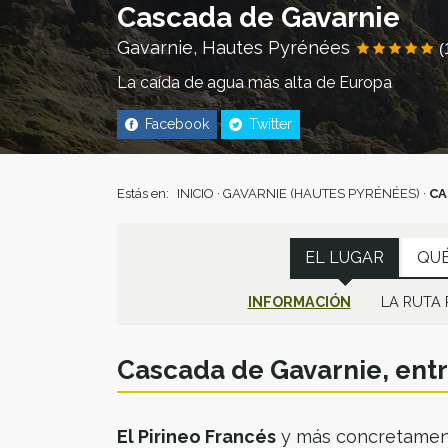
Cascada de Gavarnie
Gavarnie, Hautes Pyrénées
(
La caída de agua más alta de Europa
Facebook
Twitter
Estás en:
INICIO
·
GAVARNIE (HAUTES PYRÉNÉES)
·
CA
EL LUGAR
QUÉ
INFORMACIÓN
LA RUTA 
Cascada de Gavarnie, en
El Pirineo Francés
y más concretamen